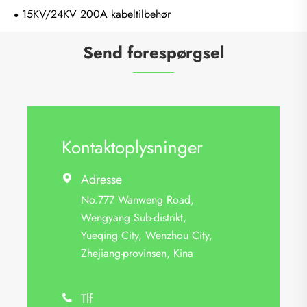
15KV/24KV 200A kabeltilbehør
Send forespørgsel
Kontaktoplysninger
Adresse

No.777 Wanweng Road,
Wengyang Sub-distrikt,
Yueqing City, Wenzhou City,
Zhejiang-provinsen, Kina
Tlf
