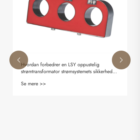


Hvordan forbedrer en LSY oppustelig
strømtransformator strømsystemets sikkerhed
og nøjagtighed
Se mere >>