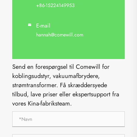
+86-15224149953
E-mail

hannah@comewill.com
Send en forespørgsel til Comewill for
koblingsudstyr, vakuumafbrydere,
strømtransformer. Få skræddersyede
tilbud, lave priser eller ekspertsupport fra
vores Kina-fabriksteam.