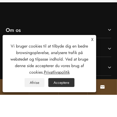
Om os
X
Vi bruger cookies til at tilbyde dig en bedre
Produkter
browsingoplevelse, analysere trafik på
webstedet og tilpasse indhold. Ved at bruge
denne side accepterer du vores brug af
Kontakt os
cookies.
Privatlivspolitik
Afvise
Acceptere
FØLG OS



