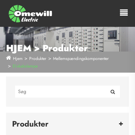
HJEM > Produkter
Hjem
Produkter
Mellemspændingskomponenter
El-skabslampe
Produkter