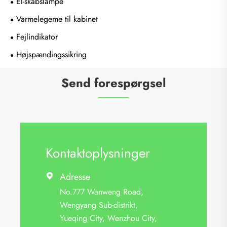
El-skabslampe
Varmelegeme til kabinet
Fejlindikator
Højspændingssikring
Send forespørgsel
Kontaktoplysninger
Adresse

No.777 Wanweng Road,
Wengyang Sub-distrikt,
Yueqing City, Wenzhou City,