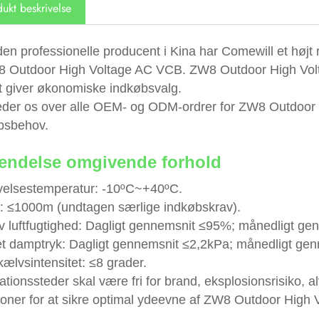
ukt beskrivelse
en professionelle producent i Kina har Comewill et højt 
W8 Outdoor High Voltage AC VCB. ZW8 Outdoor High Voltage
et giver økonomiske indkøbsvalg.
æder os over alle OEM- og ODM-ordrer for ZW8 Outdoor
bsbehov.
endelse omgivende forhold
elsestemperatur: -10ºC~+40ºC.
: ≤1000m (undtagen særlige indkøbskrav).
iv luftfugtighed: Dagligt gennemsnit ≤95%; månedligt ge
t damptryk: Dagligt gennemsnit ≤2,2kPa; månedligt gen
ælvsintensitet: ≤8 grader.
lationssteder skal være fri for brand, eksplosionsrisiko,
tioner for at sikre optimal ydeevne af ZW8 Outdoor High