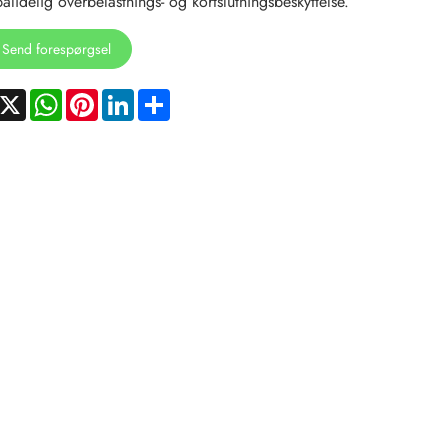
pålidelig overbelastnings- og kortslutningsbeskyttelse.
Send forespørgsel
acebook
X
WhatsApp
Pinterest
LinkedIn
Share