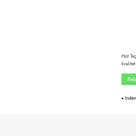
Hot Tag
kvalitet
Rel
Inde