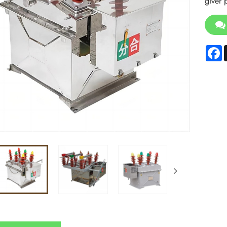
giver 
F