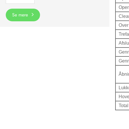
Oper
Se mere
Clea
Over 
Tref
Afsl
Genn
Genn
Åbni
Lukk
Hove
Total