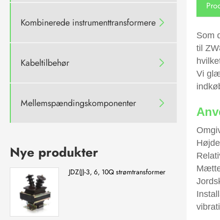
Prod
Kombinerede instrumenttransformere

Som d
til Z
hvilk
Kabeltilbehør

Vi gl
indkø
Mellemspændingskomponenter

Anv
Omgiv
Højde
Nye produkter
Relat
Mætte
JDZ(J)-3, 6, 10Q strømtransformer
Jordsk
Instal
vibra