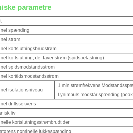
niske parametre
t
nel spænding
nel strøm
nel kortslutningsbrudstrøm
el kortslutning, der laver strøm (spidsbelastning)
nel spidsmodstandsstrøm
nel korttidsmodstandsstrøm
1 min strømfrekvens Modstandsspæn
nel isolationsniveau
Lynimpuls modstår spænding (peak
nel driftssekvens
nisk liv
nelle kortslutningsstrømbrudtider
atørens nominelle lukkespænding