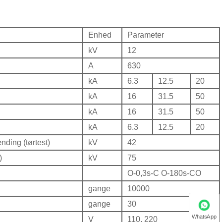
Enhed
Parameter
kV
12
A
630
kA
6.3
12.5
20
kA
16
31.5
50
kA
16
31.5
50
kA
6.3
12.5
20
ding (tørtest)
kV
42
)
kV
75
O-0,3s-C O-180s-CO
gange
10000
gange
30
WhatsApp
V
110, 220