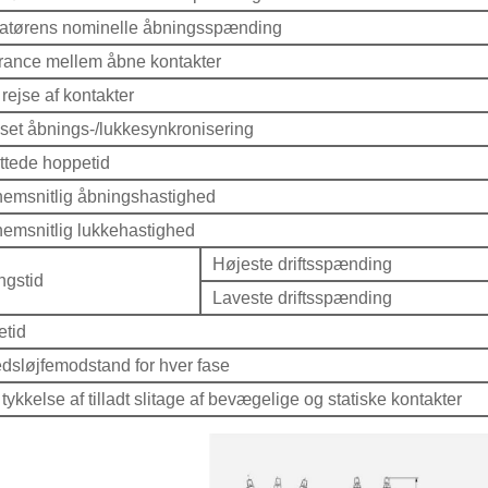
atørens nominelle åbningsspænding
rance mellem åbne kontakter
rejse af kontakter
aset åbnings-/lukkesynkronisering
uttede hoppetid
emsnitlig åbningshastighed
emsnitlig lukkehastighed
Højeste driftsspænding
ngstid
Laveste driftsspænding
etid
dsløjfemodstand for hver fase
 tykkelse af tilladt slitage af bevægelige og statiske kontakter