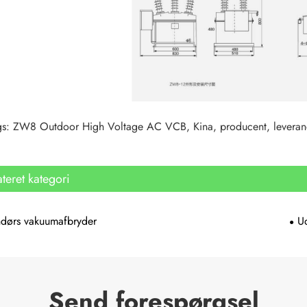
s: ZW8 Outdoor High Voltage AC VCB, Kina, producent, leverandør, f
ateret kategori
ndørs vakuumafbryder
U
Send forespørgsel