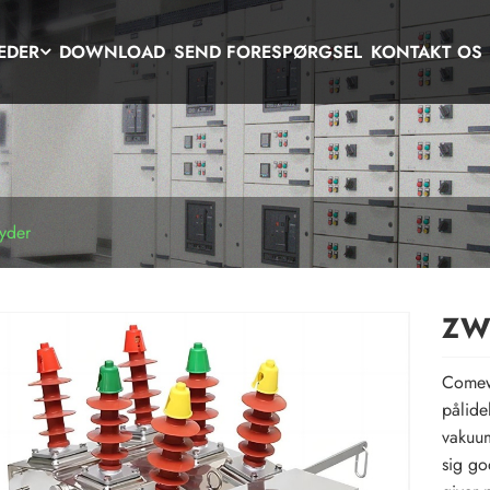
EDER
DOWNLOAD
SEND FORESPØRGSEL
KONTAKT OS
yder
ZW8
Comewi
pålide
vakuum
sig go