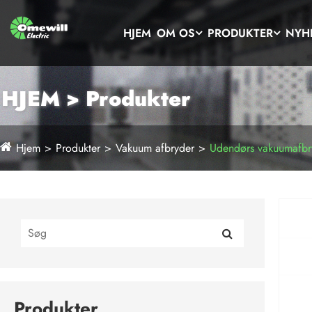
HJEM
OM OS
PRODUKTER
NYH
HJEM > Produkter
Hjem
Produkter
Vakuum afbryder
Udendørs vakuumafbr
Produkter