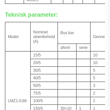
Teknisk parameter:
Nominel
Bus bar
Model
strømforhold
Gennemfø
(A)
afsnit
serie
15/5
10
20/5
10
30/5
5
40/5
5
50/5
3
75/5
2
LMZ1-0,66
100/5
2
150/5
30×10
1
1