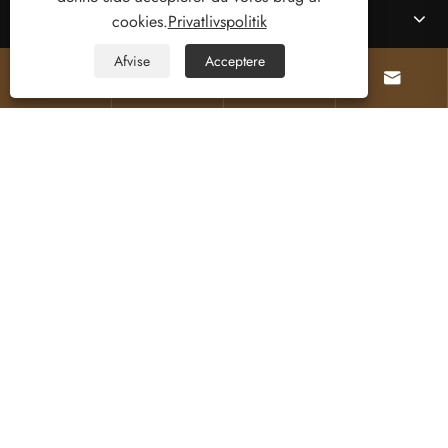
Kontakt os
cookies.
Privatlivspolitik
Afvise
Acceptere




FØLG OS
Copyright © 2025 Welcome (Wenzhou) Electric
Co., Ltd. Alle rettigheder forbeholdes.
Links
Sitemap
RSS
XML
Privatlivspolitik