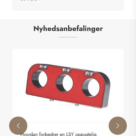
Nyhedsanbefalinger


Hvordan forbedrer en LSY oppustelig