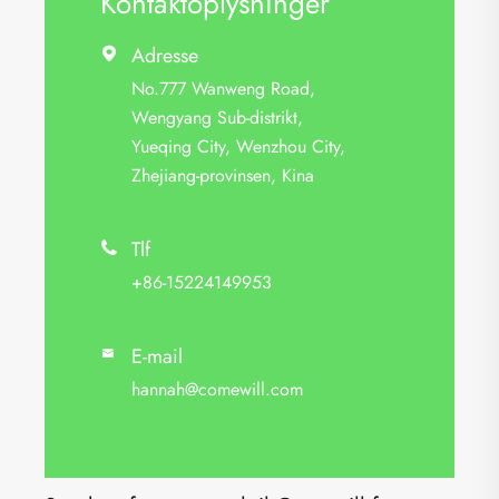
Kontaktoplysninger
Adresse

No.777 Wanweng Road,
Wengyang Sub-distrikt,
Yueqing City, Wenzhou City,
Zhejiang-provinsen, Kina
Tlf

+86-15224149953
E-mail

hannah@comewill.com