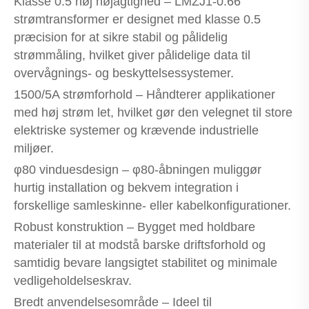
Klasse 0.5 høj nøjagtighed – LMZJ1-0.66
strømtransformer er designet med klasse 0.5
præcision for at sikre stabil og pålidelig
strømmåling, hvilket giver pålidelige data til
overvågnings- og beskyttelsessystemer.
1500/5A strømforhold – Håndterer applikationer
med høj strøm let, hvilket gør den velegnet til store
elektriske systemer og krævende industrielle
miljøer.
φ80 vinduesdesign – φ80-åbningen muliggør
hurtig installation og bekvem integration i
forskellige samleskinne- eller kabelkonfigurationer.
Robust konstruktion – Bygget med holdbare
materialer til at modstå barske driftsforhold og
samtidig bevare langsigtet stabilitet og minimale
vedligeholdelseskrav.
Bredt anvendelsesområde – Ideel til