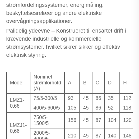
strømfordelingssystemer, energimåling,
beskyttelsesrelæer og andre elektriske
overvågningsapplikationer.
Pålidelig ydeevne – Konstrueret til ensartet drift i
krævende industrielle og kommercielle
strømsystemer, hvilket sikrer sikker og effektiv
elektrisk styring.
Nominel
Model
strømforhold
A
B
C
D
H
(A)
75/5-300/5
93
45
86
35
112
LMZ1-
0,66
400/5-600/5
105
45
86
52
118
750/5-
156
45
87
104
120
1500/5
LMZJ1-
0,66
2000/5-
210
45
87
140
148
4000/5