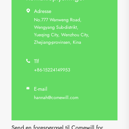
Adresse

No.777 Wanweng Road,
Wengyang Sub-distrikt,
Yueqing City, Wenzhou City,
Zhejiang-provinsen, Kina
Tlf

+86-15224149953
E-mail

hannah@comewill.com
Send en forespørgsel til Comewill for