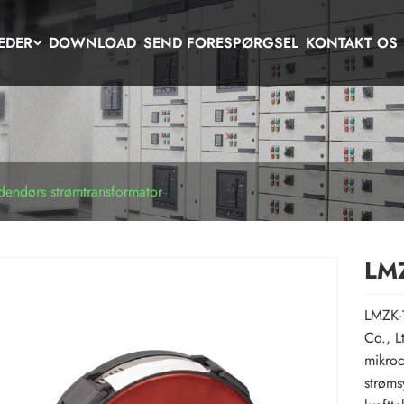
EDER
DOWNLOAD
SEND FORESPØRGSEL
KONTAKT OS
endørs strømtransformator
LMZ
LMZK-1
Co., L
mikroc
strøms