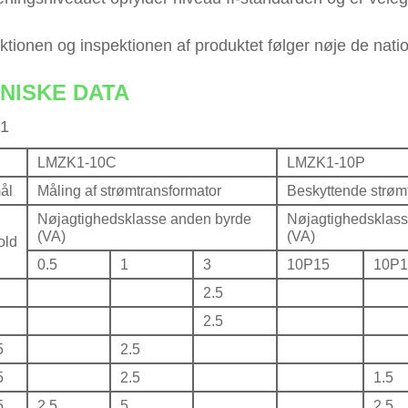
ktionen og inspektionen af ​​produktet følger nøje de n
NISKE DATA
1
LMZK1-10C
LMZK1-10P
ål
Måling af strømtransformator
Beskyttende strøm
Nøjagtighedsklasse anden byrde
Nøjagtighedsklas
(VA)
(VA)
old
0.5
1
3
10P15
10P1
2.5
2.5
5
2.5
5
2.5
1.5
5
2.5
5
2.5