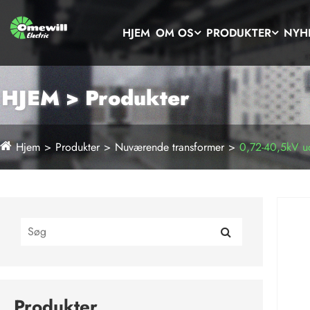
HJEM
OM OS
PRODUKTER
NYH
HJEM > Produkter
Hjem
Produkter
Nuværende transformer
0,72-40,5kV ud
Produkter