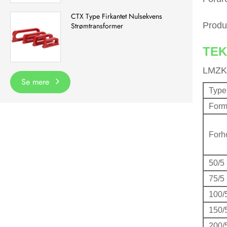
CTX Type Firkantet Nulsekvens
Produ
Strømtransformer
TEK
LMZK
Se mere
Type
Form
Forh
50/5
75/5
100/
150/
200/