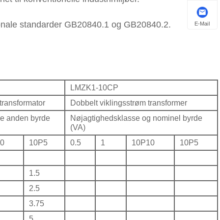
ationale standarder GB20840.1 og GB20840.2.
E-Mail
LMZK1-10CP
transformator
Dobbelt viklingsstrøm transformer
se anden byrde
Nøjagtighedsklasse og nominel byrde
(VA)
0
10P5
0.5
1
10P10
10P5
1.5
2.5
3.75
5