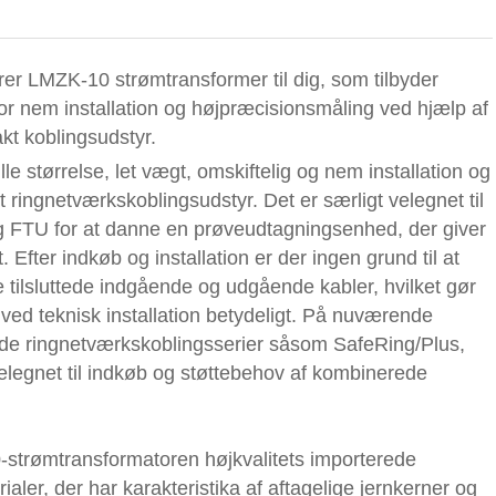
er LMZK-10 strømtransformer til dig, som tilbyder
for nem installation og højpræcisionsmåling ved hjælp af
akt koblingsudstyr.
 størrelse, let vægt, omskiftelig og nem installation og
t ringnetværkskoblingsudstyr. Det er særligt velegnet til
g FTU for at danne en prøveudtagningsenhed, der giver
Efter indkøb og installation er der ingen grund til at
e tilsluttede indgående og udgående kabler, hvilket gør
ved teknisk installation betydeligt. På nuværende
rede ringnetværkskoblingsserier såsom SafeRing/Plus,
egnet til indkøb og støttebehov af kombinerede
-strømtransformatoren højkvalitets importerede
ler, der har karakteristika af aftagelige jernkerner og