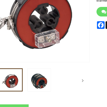
kraftte
F