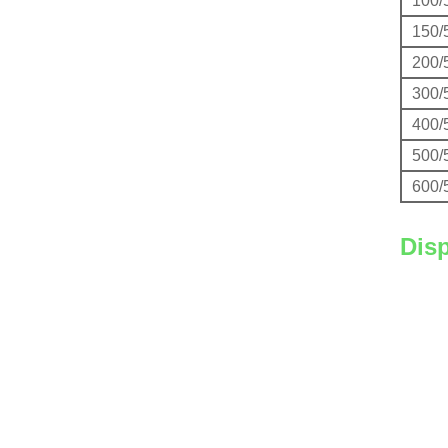
100/
150/
200/
300/
400/
500/
600/
Dis