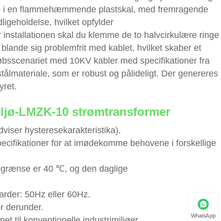
de i en flammehæmmende plastskal, med fremragende
ligeholdelse, hvilket opfylder
 installationen skal du klemme de to halvcirkulære ringe
blande sig problemfrit med kablet, hvilket skaber et
købsscenariet med 10KV kabler med specifikationer fra
 stålmateriale, som er robust og pålideligt. Der genereres
yret.
miljø-LMZK-10 strømtransformer
viser hysteresekarakteristika).
cifikationer for at imødekomme behovene i forskellige
 grænse er 40 ℃, og den daglige
arder: 50Hz eller 60Hz.
er derunder.
WhatsApp
t til konventionelle industrimiljøer.