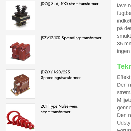
JDZ(J)-3, 6, 10Q strømtransformer
lave 
fugtbe
indkøb
på det
smukt
JSZV12-10R Spændingstransformer
35 mm 
ingen 
Tekn
JDZ(X)11-20/225
Effek
Spændingstransformer
Den n
strøm
Miljø
ZCT Type Nulsekvens
genne
strømtransformer
Den no
Udstyr
Forure