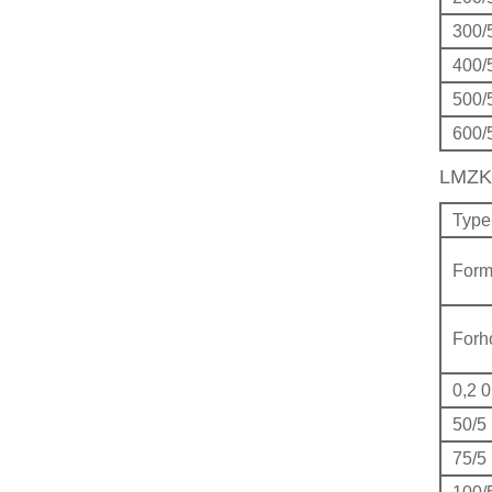
300/
400/
500/
600/
LMZK
Type
Form
Forh
0,2 
50/5
75/5