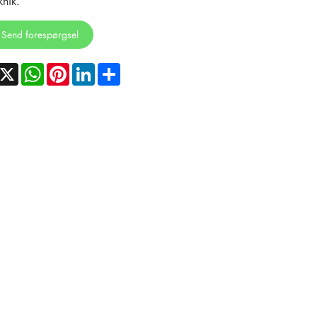
knik.
Send forespørgsel
acebook
X
WhatsApp
Pinterest
LinkedIn
Share