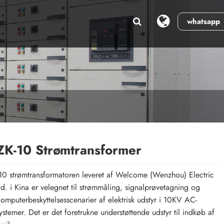
whatsapp
K-10 Strømtransformer
0 strømtransformatoren leveret af Welcome (Wenzhou) Electric
td. i Kina er velegnet til strømmåling, signalprøvetagning og
omputerbeskyttelsesscenarier af elektrisk udstyr i 10KV AC-
ystemer. Det er det foretrukne understøttende udstyr til indkøb af