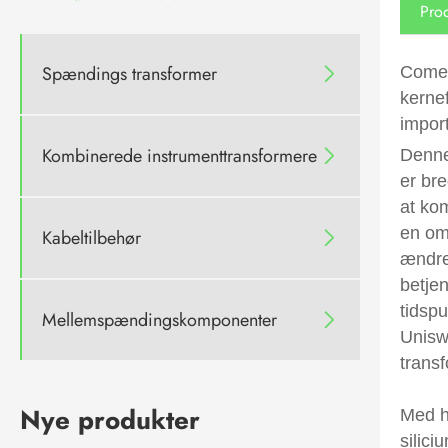
Prod
Spændings transformer
Comew

kerne
import
Kombinerede instrumenttransformere

Denne
er bre
at ko
en omf
Kabeltilbehør

ændre 
betjen
tidsp
Mellemspændingskomponenter

Unisw
transf
Nye produkter
Med h
silici