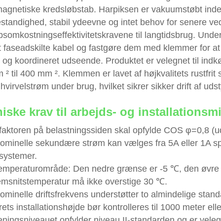
magnetiske kredsløbstab. Harpiksen er vakuumstøbt in
standighed, stabil ydeevne og intet behov for senere ved
somkostningseffektivitetskravene til langtidsbrug. Under
 faseadskilte kabel og fastgøre dem med klemmer for at 
 og koordineret udseende. Produktet er velegnet til ind
² til 400 mm ². Klemmen er lavet af højkvalitets rustfrit
hvirvelstrøm under brug, hvilket sikrer sikker drift af udst
iske krav til arbejds- og installations
tfaktoren på belastningssiden skal opfylde COS φ=0,8 (ud
ominelle sekundære strøm kan vælges fra 5A eller 1A spe
systemer.
temperaturområde: Den nedre grænse er -5 ℃, den øvre
msnitstemperatur må ikke overstige 30 ℃.
minelle driftsfrekvens understøtter to almindelige stand
ets installationshøjde bør kontrolleres til 1000 meter ell
ningsniveauet opfylder niveau II-standarden og er velegne