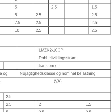
5
2.5
1.5
5
2.5
2.5
7.5
2.5
2.5
10
2.5
2.5
LMZK2-10CP
Dobbeltviklingsstrøm
transformer
e og
Nøjagtighedsklasse og nominel belastning
)
(VA)
2.5
2.5
2
1.5