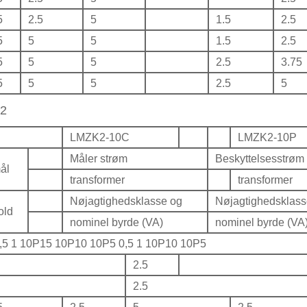
5
2.5
5
1.5
2.5
5
5
5
1.5
2.5
5
5
5
2.5
3.75
5
5
5
2.5
5
2
LMZK2-10C
LMZK2-10P
Måler strøm
Beskyttelsesstrøm
ål
transformer
transformer
Nøjagtighedsklasse og
Nøjagtighedsklass
old
nominel byrde (VA)
nominel byrde (VA
0,5 1 10P15 10P10 10P5 0,5 1 10P10 10P5
2.5
2.5