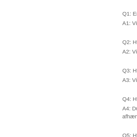
Q1: E
A1: Vi
Q2: H
A2: Vi
Q3: H
A3: Vi
Q4: H
A4: D
afhæn
Q5: H