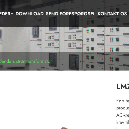
EDER
DOWNLOAD
SEND FORESPØRGSEL
KONTAKT OS
endørs strømtransformator
LMZ
Køb hø
produc
AC-kre
krav t