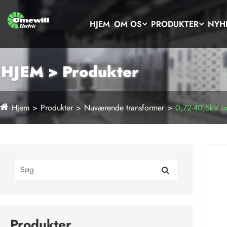
HJEM
OM OS
PRODUKTER
NYH
HJEM > Produkter
Hjem
Produkter
Nuværende transformer
0,72-40,5kV ud
Produkter