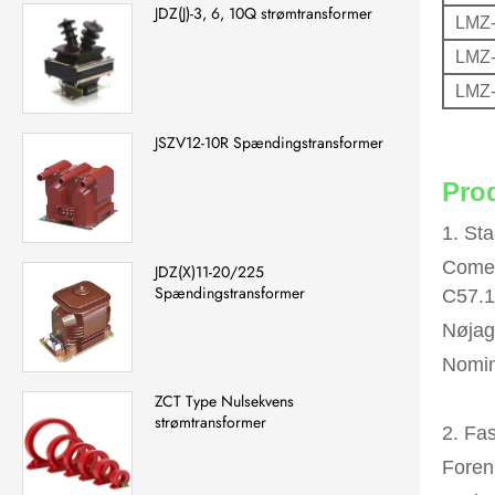
JDZ(J)-3, 6, 10Q strømtransformer
LMZ-
LMZ-
LMZ-
JSZV12-10R Spændingstransformer
Pro
1. St
Comew
JDZ(X)11-20/225
Spændingstransformer
C57.1
Nøjag
Nomin
ZCT Type Nulsekvens
strømtransformer
2. Fa
Foren