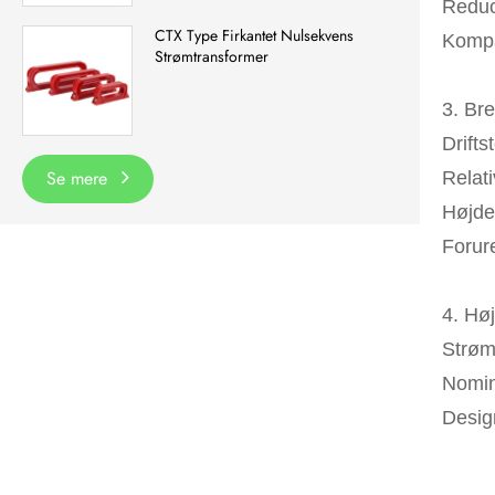
Reduce
CTX Type Firkantet Nulsekvens
Kompa
Strømtransformer
3. Br
Drift
Se mere
Relat
Højde
Forure
4. Hø
Strøm
Nomin
Design