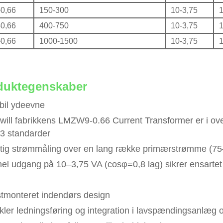
0,66
150-300
10-3,75
1
0,66
400-750
10-3,75
1
0,66
1000-1500
10-3,75
1
duktegenskaber
abil ydeevne
ill fabrikkens LMZW9-0.66 Current Transformer er i 
3 standarder
tig strømmåling over en lang række primærstrømme (7
el udgang på 10–3,75 VA (cosφ=0,8 lag) sikrer ensartet s
stmonteret indendørs design
kler ledningsføring og integration i lavspændingsanlæg 