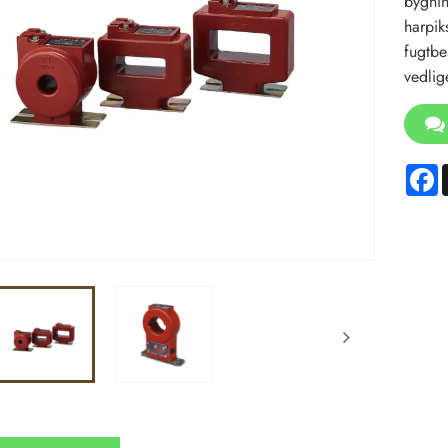
bygnin
harpik
fugtbe
vedlig
F