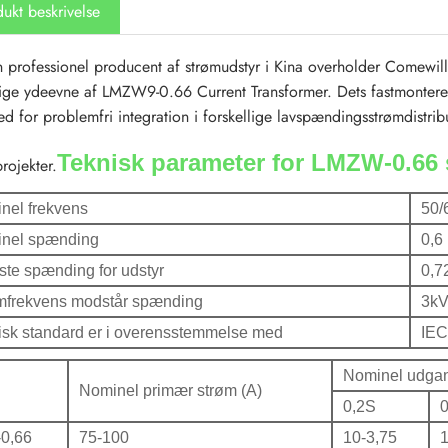
ukt beskrivelse
professionel producent af strømudstyr i Kina overholder Comewill 
lige ydeevne af LMZW9-0.66 Current Transformer. Dets fastmonterede
d for problemfri integration i forskellige lavspændingsstrømdistrib
Teknisk parameter for LMZW-0.66 
rojekter.
nel frekvens
50/
nel spænding
0,6
ste spænding for udstyr
0,7
mfrekvens modstår spænding
3k
isk standard er i overensstemmelse med
IEC
Nominel udgan
Nominel primær strøm (A)
0,2S
0
0,66
75-100
10-3,75
1