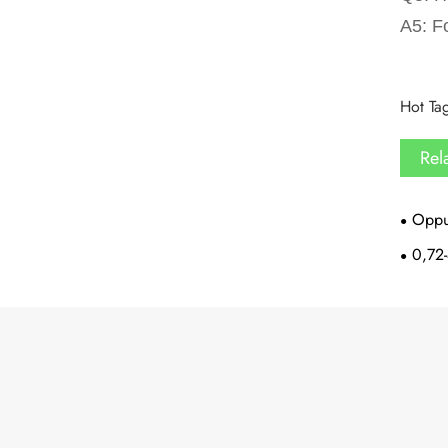
A5: F
Hot Tag
Rel
Oppus
0,72-