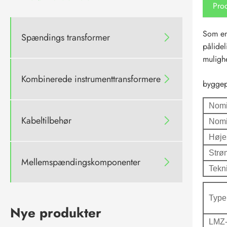
Prod
Som en 
Spændings transformer

pålide
mulighe
Kombinerede instrumenttransformere

byggep
Nomi
Kabeltilbehør

Nomi
Høje
Strø
Mellemspændingskomponenter

Tekn
Type
Nye produkter
LMZ-