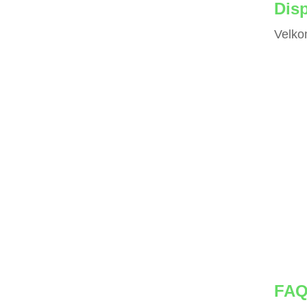
Disp
Velko
FA