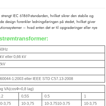
strengt IEC 61869-standarden, hvilket sikrer den stabile og
 design forenkler ledningsføringen på stedet, hvilket giver
utionssystemer – hvad enten det er til opgraderinger eller nye
strømtransformer:
60Hz
 kV eller 0,66 kV
2kV
V
60044-1:2003 eller IEEE STD C57.13-2008
g VA(cosФ=0,8 lag)
.2
0,5S
0.5
1
0-3,75
10-3,75
10-3.7510-3.75
10-3,75