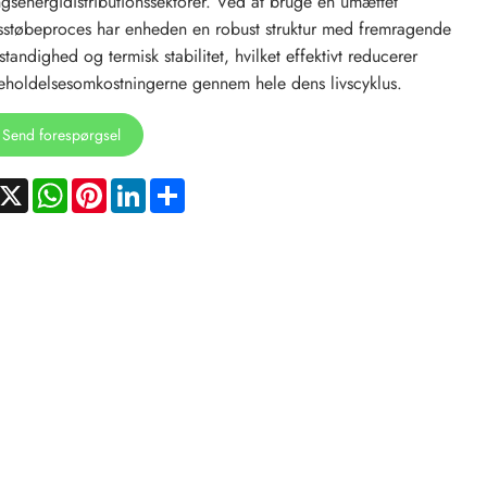
gsenergidistributionssektorer. Ved at bruge en umættet
sstøbeproces har enheden en robust struktur med fremragende
standighed og termisk stabilitet, hvilket effektivt reducerer
eholdelsesomkostningerne gennem hele dens livscyklus.
Send forespørgsel
acebook
X
WhatsApp
Pinterest
LinkedIn
Share