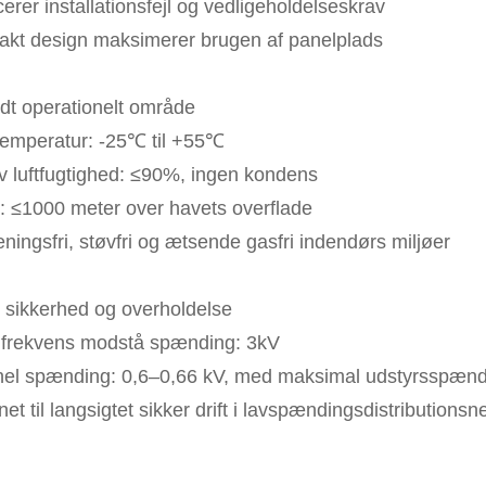
rer installationsfejl og vedligeholdelseskrav
kt design maksimerer brugen af ​​panelplads
edt operationelt område
stemperatur: -25℃ til +55℃
iv luftfugtighed: ≤90%, ingen kondens
: ≤1000 meter over havets overflade
ningsfri, støvfri og ætsende gasfri indendørs miljøer
j sikkerhed og overholdelse
frekvens modstå spænding: 3kV
el spænding: 0,6–0,66 kV, med maksimal udstyrsspænd
et til langsigtet sikker drift i lavspændingsdistributionsn